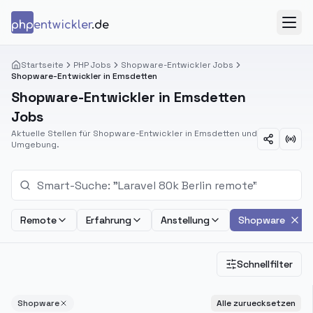
Zum Inhalt springen
php
entwickler
.de
Menü
Startseite
PHP Jobs
Shopware-Entwickler Jobs
Shopware-Entwickler in Emsdetten
Shopware-Entwickler in Emsdetten
Jobs
Aktuelle Stellen für Shopware-Entwickler in Emsdetten und
Umgebung.
Remote
Erfahrung
Anstellung
Shopware
Schnellfilter
Shopware
Alle zuruecksetzen