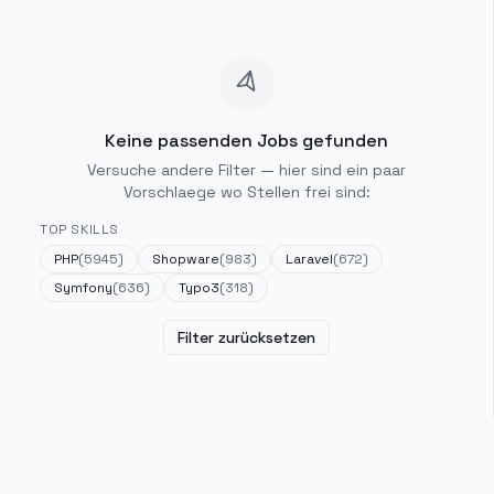
Keine passenden Jobs gefunden
Versuche andere Filter — hier sind ein paar
Vorschlaege wo Stellen frei sind:
TOP SKILLS
PHP
(
5945
)
Shopware
(
983
)
Laravel
(
672
)
Symfony
(
636
)
Typo3
(
318
)
Filter zurücksetzen