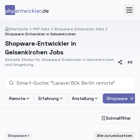
Zum Inhalt springen
php
entwickler
.de
Menü
Startseite
PHP Jobs
Shopware-Entwickler Jobs
Shopware-Entwickler in Gelsenkirchen
Shopware-Entwickler in
Gelsenkirchen Jobs
Aktuelle Stellen für Shopware-Entwickler in Gelsenkirchen
und Umgebung.
Remote
Erfahrung
Anstellung
Shopware
Schnellfilter
Shopware
Alle zuruecksetzen