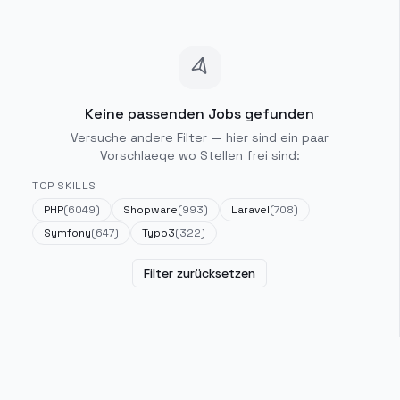
Keine passenden Jobs gefunden
Versuche andere Filter — hier sind ein paar
Vorschlaege wo Stellen frei sind:
TOP SKILLS
PHP
(
6049
)
Shopware
(
993
)
Laravel
(
708
)
Symfony
(
647
)
Typo3
(
322
)
Filter zurücksetzen