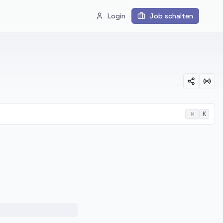
Login
Job schalten
⌘
K