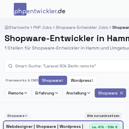
Zum Inhalt springen
php
entwickler
.de
Startseite
PHP Jobs
Shopware-Entwickler Jobs
Shopwar
Shopware-Entwickler in Ham
1 Stellen für Shopware-Entwickler in Hamm und Umgebu
Shopware
Wordpress
Frameworks & CMS
1
1
Remote
Erfahrung
Anstellung
Shopware
Shopware
Alle zuruecksetzen
Webdesigner | Shopware | Wordpress |
ca. 47k - 59k €