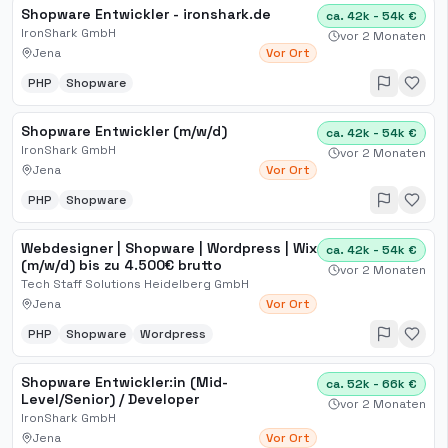
Shopware Entwickler - ironshark.de
ca. 42k - 54k €
IronShark GmbH
vor 2 Monaten
Jena
Vor Ort
PHP
Shopware
Shopware Entwickler (m/w/d)
ca. 42k - 54k €
IronShark GmbH
vor 2 Monaten
Jena
Vor Ort
PHP
Shopware
Webdesigner | Shopware | Wordpress | Wix
ca. 42k - 54k €
(m/w/d) bis zu 4.500€ brutto
vor 2 Monaten
Tech Staff Solutions Heidelberg GmbH
Jena
Vor Ort
PHP
Shopware
Wordpress
Shopware Entwickler:in (Mid-
ca. 52k - 66k €
Level/Senior) / Developer
vor 2 Monaten
IronShark GmbH
Jena
Vor Ort