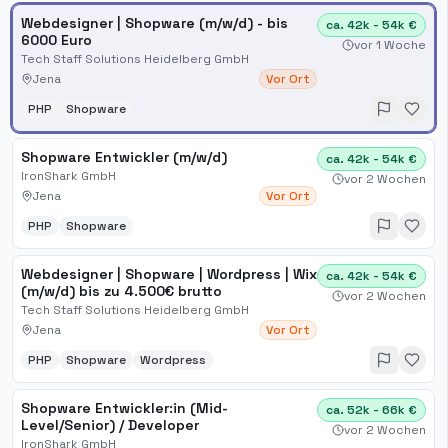
Webdesigner | Shopware (m/w/d) - bis
ca. 42k - 54k €
6000 Euro
vor 1 Woche
Tech Staff Solutions Heidelberg GmbH
Jena
Vor Ort
PHP
Shopware
Shopware Entwickler (m/w/d)
ca. 42k - 54k €
IronShark GmbH
vor 2 Wochen
Jena
Vor Ort
PHP
Shopware
Webdesigner | Shopware | Wordpress | Wix
ca. 42k - 54k €
(m/w/d) bis zu 4.500€ brutto
vor 2 Wochen
Tech Staff Solutions Heidelberg GmbH
Jena
Vor Ort
PHP
Shopware
Wordpress
Shopware Entwickler:in (Mid-
ca. 52k - 66k €
Level/Senior) / Developer
vor 2 Wochen
IronShark GmbH