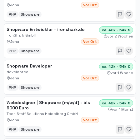
Jena
Vor Ort
PHP
Shopware
Shopware Entwickler - ironshark.de
ca. 42k - 54k €
IronShark GmbH
vor 2 Wochen
Jena
Vor Ort
PHP
Shopware
Shopware Developer
ca. 42k - 54k €
developrec
vor 1 Woche
Jena
Vor Ort
PHP
Shopware
Webdesigner | Shopware (m/w/d) - bis
ca. 42k - 54k €
6000 Euro
vor 1 Monat
Tech Staff Solutions Heidelberg GmbH
Jena
Vor Ort
PHP
Shopware