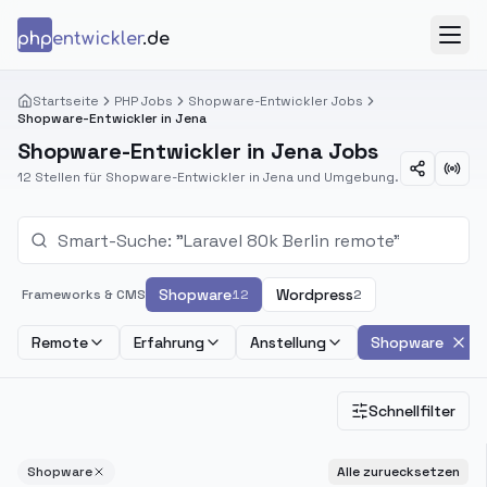
Zum Inhalt springen
php
entwickler
.de
Menü
Startseite
PHP Jobs
Shopware-Entwickler Jobs
Shopware-Entwickler in Jena
Shopware-Entwickler in Jena Jobs
12 Stellen für Shopware-Entwickler in Jena und Umgebung.
Shopware
Wordpress
Frameworks & CMS
12
2
Remote
Erfahrung
Anstellung
Shopware
Schnellfilter
Shopware
Alle zuruecksetzen