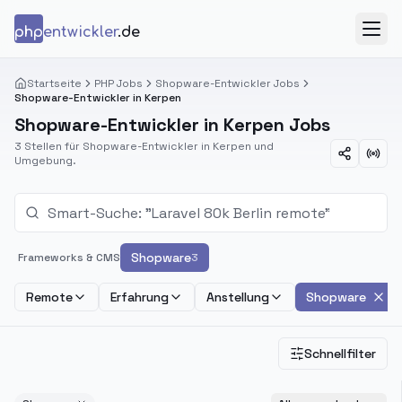
Zum Inhalt springen
php
entwickler
.de
Menü
Startseite
PHP Jobs
Shopware-Entwickler Jobs
Shopware-Entwickler in Kerpen
Shopware-Entwickler in Kerpen Jobs
3 Stellen für Shopware-Entwickler in Kerpen und
Umgebung.
Shopware
Frameworks & CMS
3
Remote
Erfahrung
Anstellung
Shopware
Schnellfilter