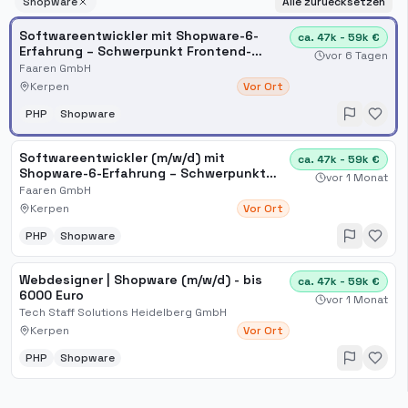
Shopware
Alle zuruecksetzen
Softwareentwickler mit Shopware-6-
ca. 47k - 59k €
Erfahrung – Schwerpunkt Frontend-
vor 6 Tagen
Entwicklung
Faaren GmbH
Kerpen
Vor Ort
PHP
Shopware
Softwareentwickler (m/w/d) mit
ca. 47k - 59k €
Shopware-6-Erfahrung – Schwerpunkt
vor 1 Monat
Frontend-Entwicklung
Faaren GmbH
Kerpen
Vor Ort
PHP
Shopware
Webdesigner | Shopware (m/w/d) - bis
ca. 47k - 59k €
6000 Euro
vor 1 Monat
Tech Staff Solutions Heidelberg GmbH
Kerpen
Vor Ort
PHP
Shopware