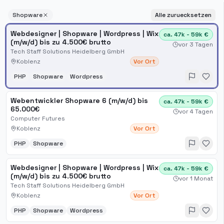
Shopware
Alle zuruecksetzen
Webdesigner | Shopware | Wordpress | Wix
ca. 47k - 59k €
(m/w/d) bis zu 4.500€ brutto
vor 3 Tagen
Tech Staff Solutions Heidelberg GmbH
Koblenz
Vor Ort
PHP
Shopware
Wordpress
Webentwickler Shopware 6 (m/w/d) bis
ca. 47k - 59k €
65.000€
vor 4 Tagen
Computer Futures
Koblenz
Vor Ort
PHP
Shopware
Webdesigner | Shopware | Wordpress | Wix
ca. 47k - 59k €
(m/w/d) bis zu 4.500€ brutto
vor 1 Monat
Tech Staff Solutions Heidelberg GmbH
Koblenz
Vor Ort
PHP
Shopware
Wordpress