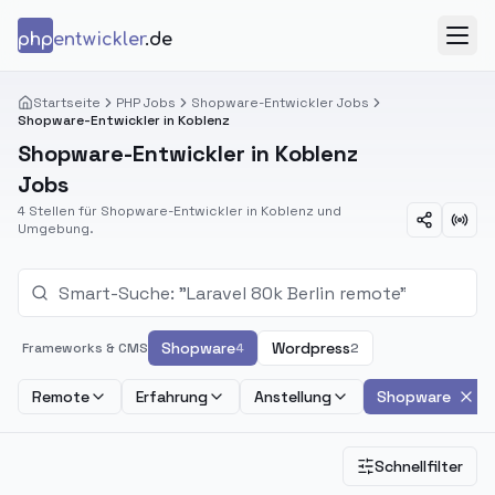
Zum Inhalt springen
php
entwickler
.de
Menü
Startseite
PHP Jobs
Shopware-Entwickler Jobs
Shopware-Entwickler in Koblenz
Shopware-Entwickler in Koblenz
Jobs
4 Stellen für Shopware-Entwickler in Koblenz und
Umgebung.
Shopware
Wordpress
Frameworks & CMS
4
2
Remote
Erfahrung
Anstellung
Shopware
Schnellfilter