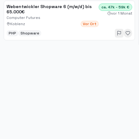
Webentwickler Shopware 6 (m/w/d) bis
ca. 47k - 59k €
65.000€
vor 1 Monat
Computer Futures
Koblenz
Vor Ort
PHP
Shopware