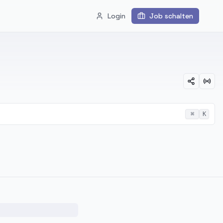
Login
Job schalten
⌘
K