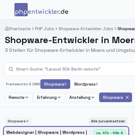
Zum Inhalt springen
php
entwickler
.de
Startseite
PHP Jobs
Shopware-Entwickler Jobs
Shopware
Shopware-Entwickler in Moer
3 Stellen für Shopware-Entwickler in Moers und Umgebu
Shopware
Wordpress
Frameworks & CMS
3
2
Remote
Erfahrung
Anstellung
Shopware
Shopware
Alle zuruecksetzen
Webdesigner | Shopware | Wordpress |
ca. 47k - 59k €