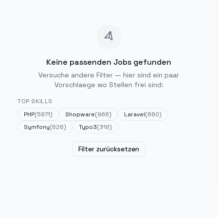
Keine passenden Jobs gefunden
Versuche andere Filter — hier sind ein paar
Vorschlaege wo Stellen frei sind:
TOP SKILLS
PHP
(
5871
)
Shopware
(
966
)
Laravel
(
660
)
Symfony
(
626
)
Typo3
(
318
)
Filter zurücksetzen