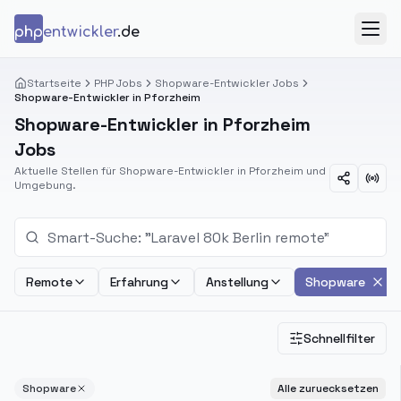
Zum Inhalt springen
php
entwickler
.de
Menü
Startseite
PHP Jobs
Shopware-Entwickler Jobs
Shopware-Entwickler in Pforzheim
Shopware-Entwickler in Pforzheim
Jobs
Aktuelle Stellen für Shopware-Entwickler in Pforzheim und
Umgebung.
Remote
Erfahrung
Anstellung
Shopware
Schnellfilter
Shopware
Alle zuruecksetzen