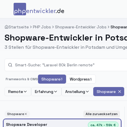
Zum Inhalt springen
php
entwickler
.de
Startseite
PHP Jobs
Shopware-Entwickler Jobs
Shopwar
Shopware-Entwickler in Pot
3 Stellen für Shopware-Entwickler in Potsdam und Umg
Shopware
Wordpress
Frameworks & CMS
3
1
Remote
Erfahrung
Anstellung
Shopware
Shopware
Alle zuruecksetzen
Shopware Developer
ca. 47k - 59k €