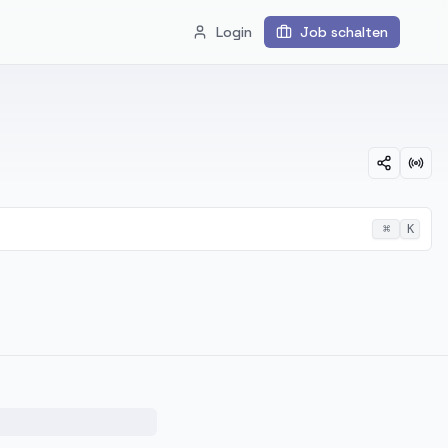
Login
Job schalten
⌘
K