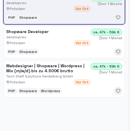
developrec
vor 1 Woche
Potsdam
Vor Ort
PHP
Shopware
Shopware Developer
ca. 47k - 59k €
developrec
vor 1 Monat
Potsdam
Vor Ort
PHP
Shopware
Webdesigner | Shopware | Wordpress |
ca. 47k - 59k €
Wix (m/w/d) bis zu 4.500€ brutto
vor 1 Monat
Tech Staff Solutions Heidelberg GmbH
Potsdam
Vor Ort
PHP
Shopware
Wordpress