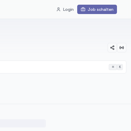
Login
Job schalten
⌘
K