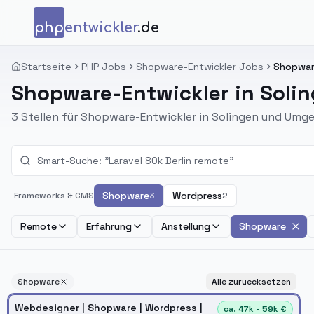
Zum Inhalt springen
php
entwickler
.de
Startseite
PHP Jobs
Shopware-Entwickler Jobs
Shopware
Shopware-Entwickler in Soli
3 Stellen für Shopware-Entwickler in Solingen und Umg
Shopware
Wordpress
Frameworks & CMS
3
2
Remote
Erfahrung
Anstellung
Shopware
Shopware
Alle zuruecksetzen
Webdesigner | Shopware | Wordpress |
ca. 47k - 59k €