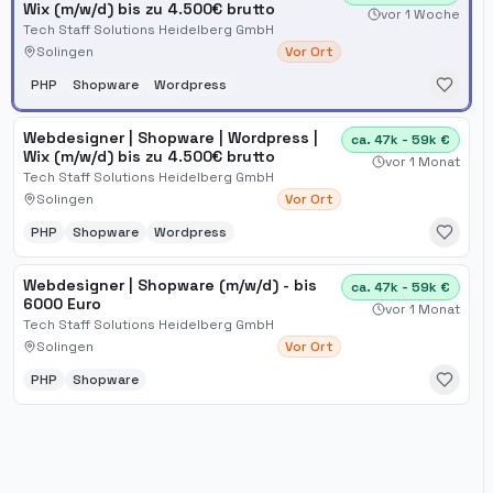
Wix (m/w/d) bis zu 4.500€ brutto
vor 1 Woche
Tech Staff Solutions Heidelberg GmbH
Solingen
Vor Ort
PHP
Shopware
Wordpress
Webdesigner | Shopware | Wordpress |
ca. 47k - 59k €
Wix (m/w/d) bis zu 4.500€ brutto
vor 1 Monat
Tech Staff Solutions Heidelberg GmbH
Solingen
Vor Ort
PHP
Shopware
Wordpress
Webdesigner | Shopware (m/w/d) - bis
ca. 47k - 59k €
6000 Euro
vor 1 Monat
Tech Staff Solutions Heidelberg GmbH
Solingen
Vor Ort
PHP
Shopware