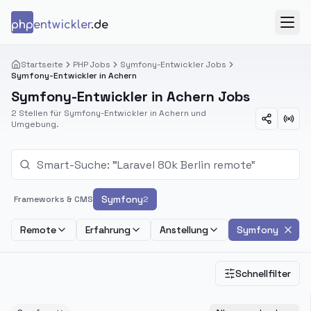
Zum Inhalt springen
php
entwickler
.de
Menü
Startseite
PHP Jobs
Symfony-Entwickler Jobs
Symfony-Entwickler in Achern
Symfony-Entwickler in Achern Jobs
2 Stellen für Symfony-Entwickler in Achern und
Umgebung.
Symfony
Frameworks & CMS
2
Remote
Erfahrung
Anstellung
Symfony
Schnellfilter