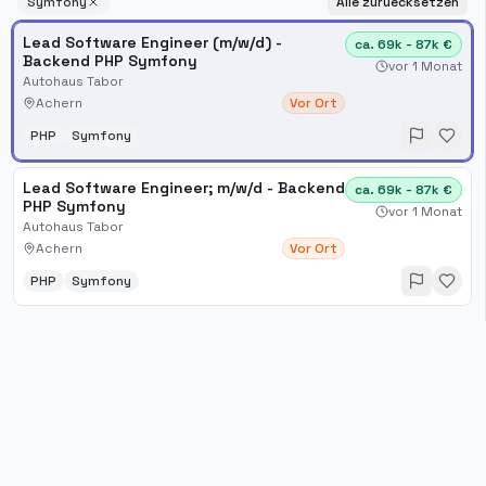
Symfony
Alle zuruecksetzen
Lead Software Engineer (m/w/d) -
ca. 69k - 87k €
Backend PHP Symfony
vor 1 Monat
Autohaus Tabor
Achern
Vor Ort
PHP
Symfony
Lead Software Engineer; m​/w​/d - Backend
ca. 69k - 87k €
PHP Symfony
vor 1 Monat
Autohaus Tabor
Achern
Vor Ort
PHP
Symfony