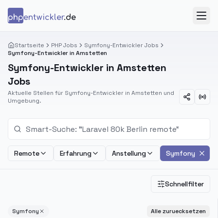
Zum Inhalt springen
php
entwickler
.de
Menü
Startseite
PHP Jobs
Symfony-Entwickler Jobs
Symfony-Entwickler in Amstetten
Symfony-Entwickler in Amstetten
Jobs
Aktuelle Stellen für Symfony-Entwickler in Amstetten und
Umgebung.
Remote
Erfahrung
Anstellung
Symfony
Schnellfilter
Symfony
Alle zuruecksetzen