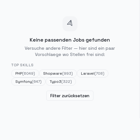
Keine passenden Jobs gefunden
Versuche andere Filter — hier sind ein paar
Vorschlaege wo Stellen frei sind:
TOP SKILLS
PHP
(
6049
)
Shopware
(
993
)
Laravel
(
708
)
Symfony
(
647
)
Typo3
(
322
)
Filter zurücksetzen