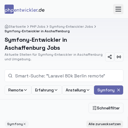
Zum Inhalt springen
php
entwickler
.de
Menü
Startseite
PHP Jobs
Symfony-Entwickler Jobs
Symfony-Entwickler in Aschaffenburg
Symfony-Entwickler in
Aschaffenburg Jobs
Aktuelle Stellen für Symfony-Entwickler in Aschaffenburg
und Umgebung.
Remote
Erfahrung
Anstellung
Symfony
Schnellfilter
Symfony
Alle zuruecksetzen