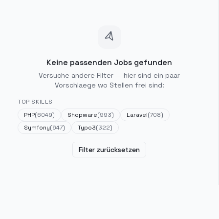
Keine passenden Jobs gefunden
Versuche andere Filter — hier sind ein paar
Vorschlaege wo Stellen frei sind:
TOP SKILLS
PHP
(
6049
)
Shopware
(
993
)
Laravel
(
708
)
Symfony
(
647
)
Typo3
(
322
)
Filter zurücksetzen