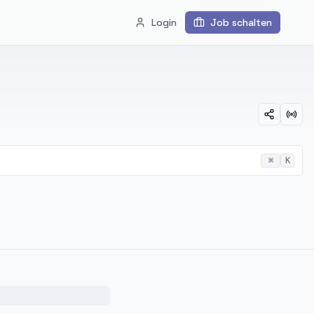
Login
Job schalten
⌘
K