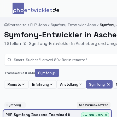
Zum Inhalt springen
php
entwickler
.de
Startseite
PHP Jobs
Symfony-Entwickler Jobs
Symfony-E
Symfony-Entwickler in Asche
1 Stellen für Symfony-Entwickler in Ascheberg und Umg
Symfony
Frameworks & CMS
1
Remote
Erfahrung
Anstellung
Symfony
Symfony
Alle zuruecksetzen
PHP Symfony Backend Teamlead &
ca. 69k - 87k €