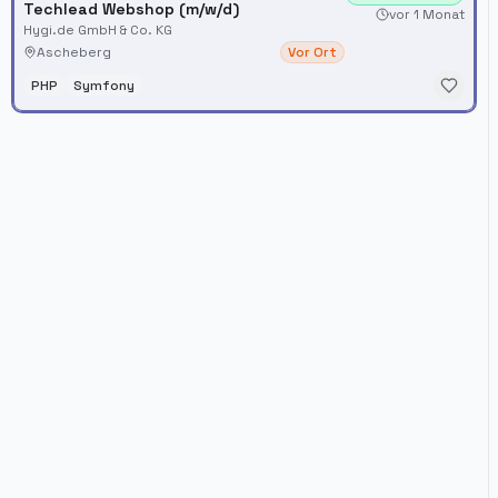
Techlead Webshop (m/w/d)
vor 1 Monat
Hygi.de GmbH & Co. KG
Ascheberg
Vor Ort
PHP
Symfony