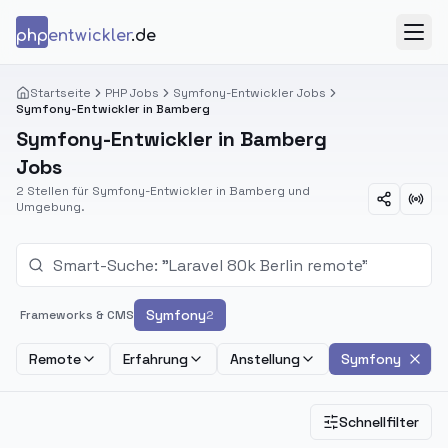
Zum Inhalt springen
php
entwickler
.de
Menü
Startseite
PHP Jobs
Symfony-Entwickler Jobs
Symfony-Entwickler in Bamberg
Symfony-Entwickler in Bamberg
Jobs
2 Stellen für Symfony-Entwickler in Bamberg und
Umgebung.
Symfony
Frameworks & CMS
2
Remote
Erfahrung
Anstellung
Symfony
Schnellfilter