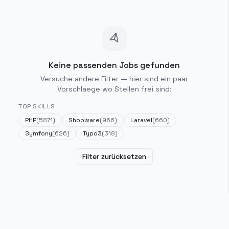
Keine passenden Jobs gefunden
Versuche andere Filter — hier sind ein paar
Vorschlaege wo Stellen frei sind:
TOP SKILLS
PHP
(
5871
)
Shopware
(
966
)
Laravel
(
660
)
Symfony
(
626
)
Typo3
(
318
)
Filter zurücksetzen