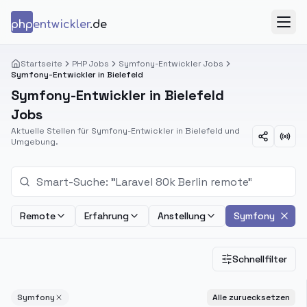
Zum Inhalt springen
php
entwickler
.de
Menü
Startseite
PHP Jobs
Symfony-Entwickler Jobs
Symfony-Entwickler in Bielefeld
Symfony-Entwickler in Bielefeld
Jobs
Aktuelle Stellen für Symfony-Entwickler in Bielefeld und
Umgebung.
Remote
Erfahrung
Anstellung
Symfony
Schnellfilter
Symfony
Alle zuruecksetzen