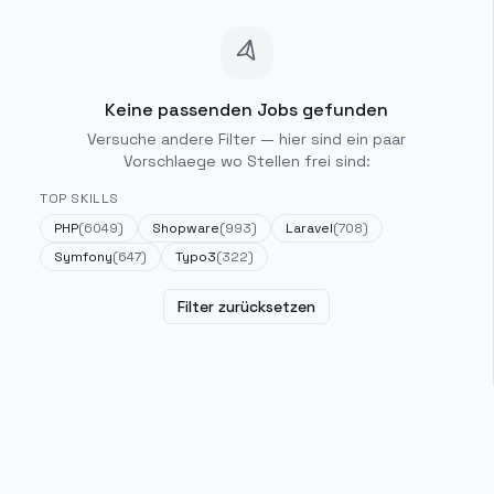
Keine passenden Jobs gefunden
Versuche andere Filter — hier sind ein paar
Vorschlaege wo Stellen frei sind:
TOP SKILLS
PHP
(
6049
)
Shopware
(
993
)
Laravel
(
708
)
Symfony
(
647
)
Typo3
(
322
)
Filter zurücksetzen