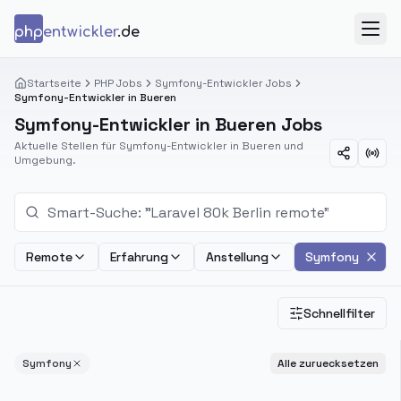
Zum Inhalt springen
php
entwickler
.de
Menü
Startseite
PHP Jobs
Symfony-Entwickler Jobs
Symfony-Entwickler in Bueren
Symfony-Entwickler in Bueren Jobs
Aktuelle Stellen für Symfony-Entwickler in Bueren und
Umgebung.
Remote
Erfahrung
Anstellung
Symfony
Schnellfilter
Symfony
Alle zuruecksetzen