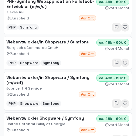
PHP-Symfony Webapplication Fullstack-
ca. 48k - 60k €
Entwickler (m/w/d)
vor 1 Monat
aievas AG
Burscheid
Vor Ort
PHP
Symfony
Webentwickler/In Shopware / Symfony
ca. 48k - 60k €
Bergisch eCommerce GmbH
vor 1 Monat
Burscheid
Vor Ort
PHP
Shopware
Symfony
Webentwickler/in Shopware / Symfony
ca. 48k - 60k €
(m/w/d)
vor 1 Monat
Jobriver HR Service
Burscheid
Vor Ort
PHP
Shopware
Symfony
Webentwickler Shopware / Symfony
ca. 48k - 60k €
United Cerebral Palsy of Georgia
vor 1 Monat
Burscheid
Vor Ort