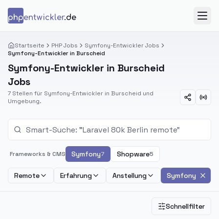
Zum Inhalt springen
php
entwickler
.de
Menü
Startseite
PHP Jobs
Symfony-Entwickler Jobs
Symfony-Entwickler in Burscheid
Symfony-Entwickler in Burscheid
Jobs
7 Stellen für Symfony-Entwickler in Burscheid und
Umgebung.
Symfony
Shopware
Frameworks & CMS
7
5
Remote
Erfahrung
Anstellung
Symfony
Schnellfilter