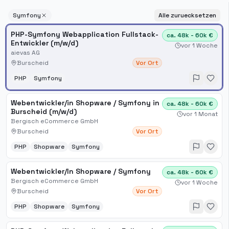
Symfony
Alle zuruecksetzen
PHP-Symfony Webapplication Fullstack-
ca. 48k - 60k €
Entwickler (m/w/d)
vor 1 Woche
aievas AG
Burscheid
Vor Ort
PHP
Symfony
Webentwickler/in Shopware / Symfony in
ca. 48k - 60k €
Burscheid (m/w/d)
vor 1 Monat
Bergisch eCommerce GmbH
Burscheid
Vor Ort
PHP
Shopware
Symfony
Webentwickler/In Shopware / Symfony
ca. 48k - 60k €
Bergisch eCommerce GmbH
vor 1 Woche
Burscheid
Vor Ort
PHP
Shopware
Symfony