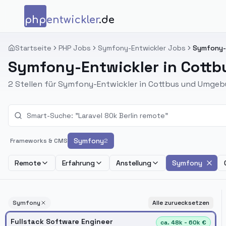
Zum Inhalt springen
php
entwickler
.de
Startseite
PHP Jobs
Symfony-Entwickler Jobs
Symfony-E
Symfony-Entwickler in Cottb
2 Stellen für Symfony-Entwickler in Cottbus und Umgeb
Symfony
Frameworks & CMS
2
Remote
Erfahrung
Anstellung
Symfony
Symfony
Alle zuruecksetzen
Fullstack Software Engineer
ca. 48k - 60k €