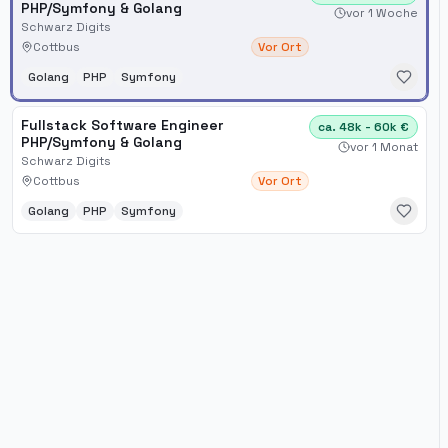
PHP/Symfony & Golang
vor 1 Woche
Schwarz Digits
Cottbus
Vor Ort
Golang
PHP
Symfony
Fullstack Software Engineer
ca. 48k - 60k €
PHP/Symfony & Golang
vor 1 Monat
Schwarz Digits
Cottbus
Vor Ort
Golang
PHP
Symfony