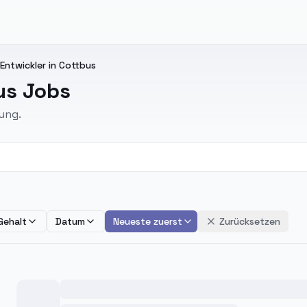
ntwickler in Cottbus
us Jobs
ung.
Gehalt
Datum
Neueste zuerst
Zurücksetzen