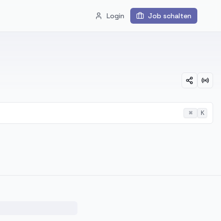
Login
Job schalten
⌘
K