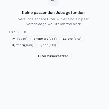
Keine passenden Jobs gefunden
Versuche andere Filter — hier sind ein paar
Vorschlaege wo Stellen frei sind:
TOP SKILLS
PHP
(
5945
)
Shopware
(
983
)
Laravel
(
672
)
Symfony
(
636
)
Typo3
(
318
)
Filter zurücksetzen