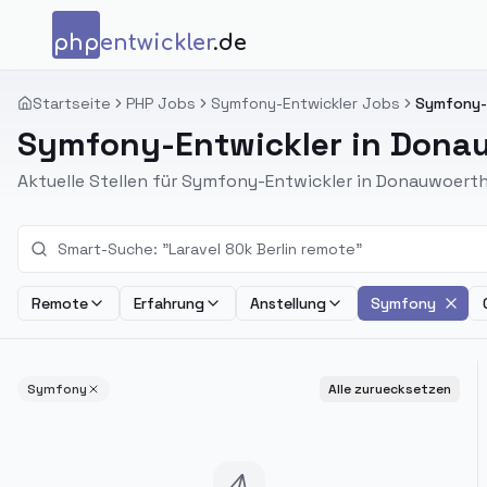
Zum Inhalt springen
php
entwickler
.de
Startseite
PHP Jobs
Symfony-Entwickler Jobs
Symfony-E
Symfony-Entwickler in Dona
Aktuelle Stellen für Symfony-Entwickler in Donauwoer
Remote
Erfahrung
Anstellung
Symfony
Symfony
Alle zuruecksetzen