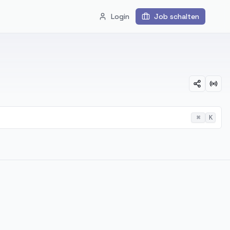
Login
Job schalten
⌘
K