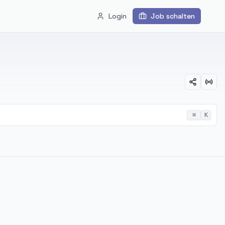
Login
Job schalten
⌘
K