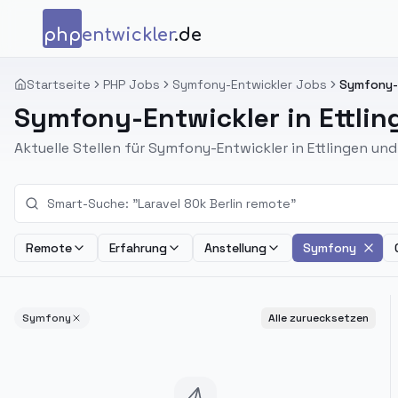
Zum Inhalt springen
php
entwickler
.de
Startseite
PHP Jobs
Symfony-Entwickler Jobs
Symfony-E
Symfony-Entwickler in Ettlin
Aktuelle Stellen für Symfony-Entwickler in Ettlingen u
Remote
Erfahrung
Anstellung
Symfony
Symfony
Alle zuruecksetzen