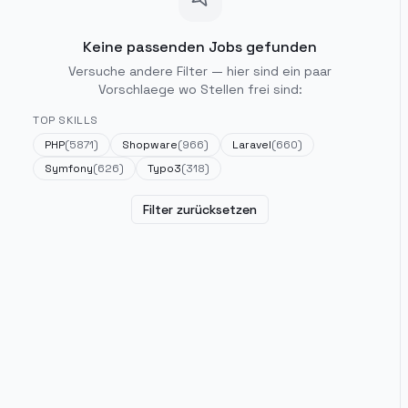
Keine passenden Jobs gefunden
Versuche andere Filter — hier sind ein paar
Vorschlaege wo Stellen frei sind:
TOP SKILLS
PHP
(
5871
)
Shopware
(
966
)
Laravel
(
660
)
Symfony
(
626
)
Typo3
(
318
)
Filter zurücksetzen