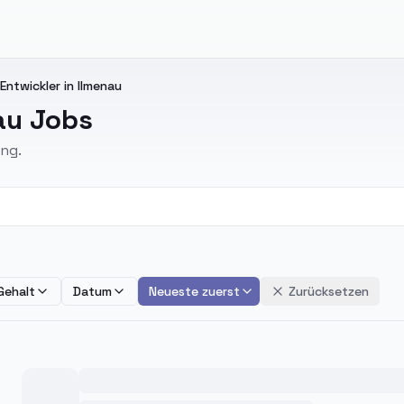
ntwickler in Ilmenau
au Jobs
ng.
Gehalt
Datum
Neueste zuerst
Zurücksetzen