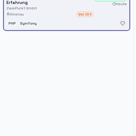
Erfahrung
Heute
ZweiPunkt GmbH
Ilmenau
Vor Ort
PHP
Symfony