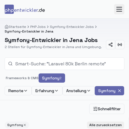
Zum Inhalt springen
php
entwickler
.de
Menü
Startseite
PHP Jobs
Symfony-Entwickler Jobs
Symfony-Entwickler in Jena
Symfony-Entwickler in Jena Jobs
2 Stellen für Symfony-Entwickler in Jena und Umgebung.
Symfony
Frameworks & CMS
2
Remote
Erfahrung
Anstellung
Symfony
Schnellfilter
Symfony
Alle zuruecksetzen