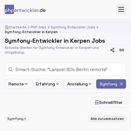
Zum Inhalt springen
php
entwickler
.de
Menü
Startseite
PHP Jobs
Symfony-Entwickler Jobs
Symfony-Entwickler in Kerpen
Symfony-Entwickler in Kerpen Jobs
Aktuelle Stellen für Symfony-Entwickler in Kerpen und
Umgebung.
Remote
Erfahrung
Anstellung
Symfony
Schnellfilter
Symfony
Alle zuruecksetzen