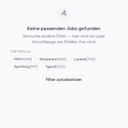
Keine passenden Jobs gefunden
Versuche andere Filter — hier sind ein paar
Vorschlaege wo Stellen frei sind:
TOP SKILLS
PHP
(
6049
)
Shopware
(
993
)
Laravel
(
708
)
Symfony
(
647
)
Typo3
(
322
)
Filter zurücksetzen