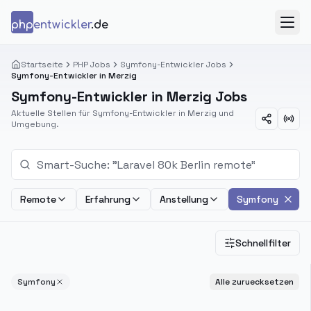
Zum Inhalt springen
php
entwickler
.de
Menü
Startseite
PHP Jobs
Symfony-Entwickler Jobs
Symfony-Entwickler in Merzig
Symfony-Entwickler in Merzig Jobs
Aktuelle Stellen für Symfony-Entwickler in Merzig und
Umgebung.
Remote
Erfahrung
Anstellung
Symfony
Schnellfilter
Symfony
Alle zuruecksetzen