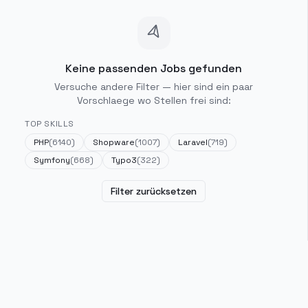
Keine passenden Jobs gefunden
Versuche andere Filter — hier sind ein paar
Vorschlaege wo Stellen frei sind:
TOP SKILLS
PHP
(
6140
)
Shopware
(
1007
)
Laravel
(
719
)
Symfony
(
668
)
Typo3
(
322
)
Filter zurücksetzen