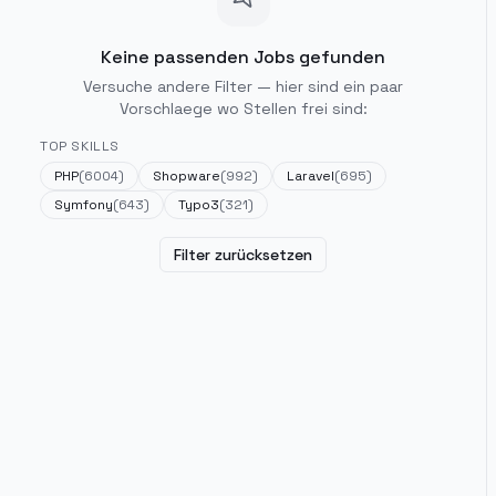
Keine passenden Jobs gefunden
Versuche andere Filter — hier sind ein paar
Vorschlaege wo Stellen frei sind:
TOP SKILLS
PHP
(
6004
)
Shopware
(
992
)
Laravel
(
695
)
Symfony
(
643
)
Typo3
(
321
)
Filter zurücksetzen