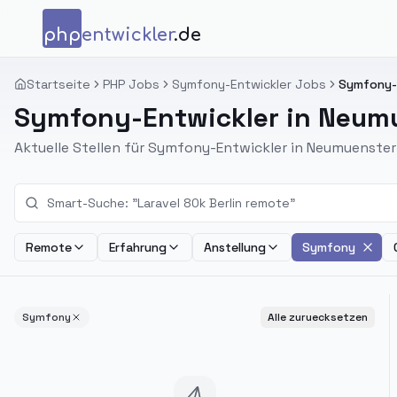
Zum Inhalt springen
php
entwickler
.de
Startseite
PHP Jobs
Symfony-Entwickler Jobs
Symfony-E
Symfony-Entwickler in Neum
Aktuelle Stellen für Symfony-Entwickler in Neumuenst
Remote
Erfahrung
Anstellung
Symfony
Symfony
Alle zuruecksetzen