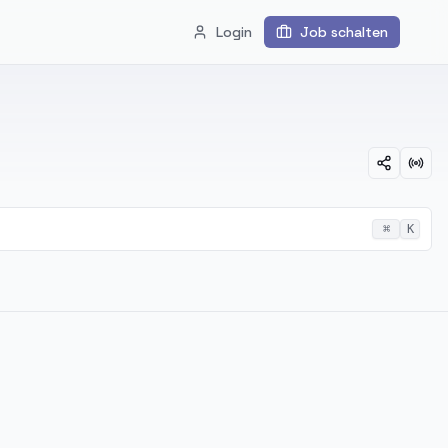
Login
Job schalten
⌘
K