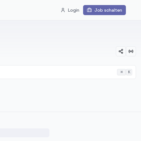
Login
Job schalten
⌘
K