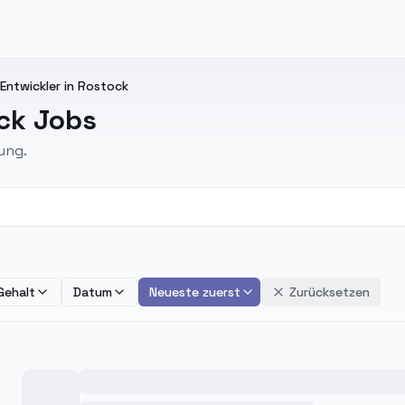
ntwickler in Rostock
ck Jobs
ung.
Gehalt
Datum
Neueste zuerst
Zurücksetzen