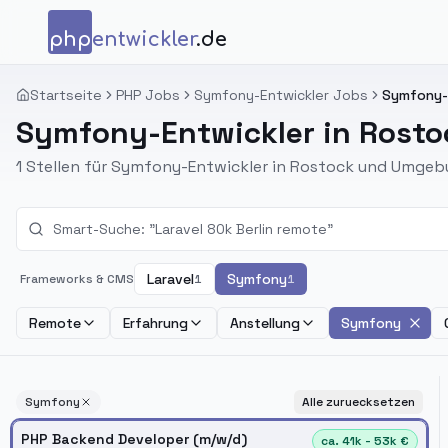
Zum Inhalt springen
php
entwickler
.de
Startseite
PHP Jobs
Symfony-Entwickler Jobs
Symfony-E
Symfony-Entwickler in Rosto
1 Stellen für Symfony-Entwickler in Rostock und Umgeb
Laravel
Symfony
Frameworks & CMS
1
1
Remote
Erfahrung
Anstellung
Symfony
Symfony
Alle zuruecksetzen
PHP Backend Developer (m/w/d)
ca. 41k - 53k €