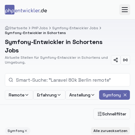
Zum Inhalt springen
php
entwickler
.de
Menü
Startseite
PHP Jobs
Symfony-Entwickler Jobs
Symfony-Entwickler in Schortens
Symfony-Entwickler in Schortens
Jobs
Aktuelle Stellen für Symfony-Entwickler in Schortens und
Umgebung.
Remote
Erfahrung
Anstellung
Symfony
Schnellfilter
Symfony
Alle zuruecksetzen