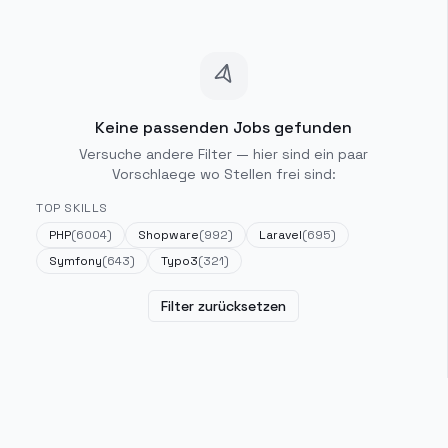
Keine passenden Jobs gefunden
Versuche andere Filter — hier sind ein paar
Vorschlaege wo Stellen frei sind:
TOP SKILLS
PHP
(
6004
)
Shopware
(
992
)
Laravel
(
695
)
Symfony
(
643
)
Typo3
(
321
)
Filter zurücksetzen