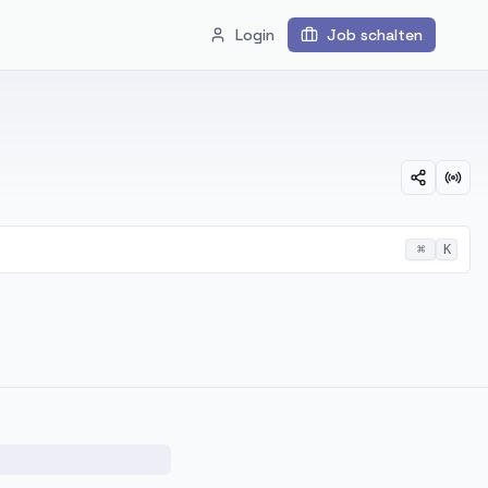
Login
Job schalten
⌘
K