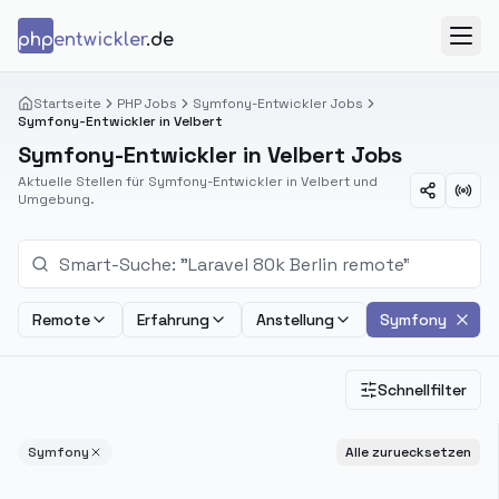
Zum Inhalt springen
php
entwickler
.de
Menü
Startseite
PHP Jobs
Symfony-Entwickler Jobs
Symfony-Entwickler in Velbert
Symfony-Entwickler in Velbert Jobs
Aktuelle Stellen für Symfony-Entwickler in Velbert und
Umgebung.
Remote
Erfahrung
Anstellung
Symfony
Schnellfilter
Symfony
Alle zuruecksetzen