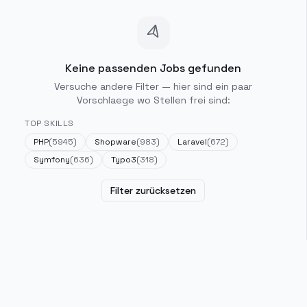
Keine passenden Jobs gefunden
Versuche andere Filter — hier sind ein paar
Vorschlaege wo Stellen frei sind:
TOP SKILLS
PHP
(
5945
)
Shopware
(
983
)
Laravel
(
672
)
Symfony
(
636
)
Typo3
(
318
)
Filter zurücksetzen