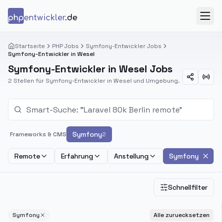
Zum Inhalt springen
php
entwickler
.de
Menü
Startseite
PHP Jobs
Symfony-Entwickler Jobs
Symfony-Entwickler in Wesel
Symfony-Entwickler in Wesel Jobs
2 Stellen für Symfony-Entwickler in Wesel und Umgebung.
Symfony
Frameworks & CMS
2
Remote
Erfahrung
Anstellung
Symfony
Schnellfilter
Symfony
Alle zuruecksetzen