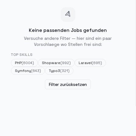
Keine passenden Jobs gefunden
Versuche andere Filter — hier sind ein paar
Vorschlaege wo Stellen frei sind:
TOP SKILLS
PHP
(
6004
)
Shopware
(
992
)
Laravel
(
695
)
Symfony
(
643
)
Typo3
(
321
)
Filter zurücksetzen