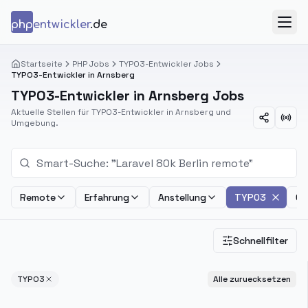
Zum Inhalt springen
php
entwickler
.de
Menü
Startseite
PHP Jobs
TYPO3-Entwickler Jobs
TYPO3-Entwickler in Arnsberg
TYPO3-Entwickler in Arnsberg Jobs
Aktuelle Stellen für TYPO3-Entwickler in Arnsberg und
Umgebung.
Remote
Erfahrung
Anstellung
TYPO3
Ge
Schnellfilter
TYPO3
Alle zuruecksetzen