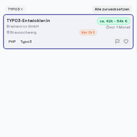
TYPO3
Alle zuruecksetzen
TYPO3-Entwickler:in
ca. 42k - 54k €
Brainworxx GmbH
vor 1 Monat
Braunschweig
Vor Ort
PHP
Typo3