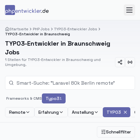
Zum Inhalt springen
php
entwickler
.de
Menü
Startseite
PHP Jobs
TYPO3-Entwickler Jobs
TYPO3-Entwickler in Braunschweig
TYPO3-Entwickler in Braunschweig
Jobs
1 Stellen für TYPO3-Entwickler in Braunschweig und
Umgebung.
Typo3
Frameworks & CMS
1
Remote
Erfahrung
Anstellung
TYPO3
Ge
Schnellfilter