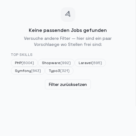
Keine passenden Jobs gefunden
Versuche andere Filter — hier sind ein paar
Vorschlaege wo Stellen frei sind:
TOP SKILLS
PHP
(
6004
)
Shopware
(
992
)
Laravel
(
695
)
Symfony
(
643
)
Typo3
(
321
)
Filter zurücksetzen