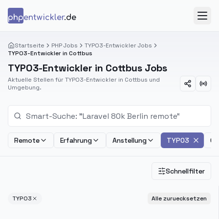
Zum Inhalt springen
php
entwickler
.de
Menü
Startseite
PHP Jobs
TYPO3-Entwickler Jobs
TYPO3-Entwickler in Cottbus
TYPO3-Entwickler in Cottbus Jobs
Aktuelle Stellen für TYPO3-Entwickler in Cottbus und
Umgebung.
Remote
Erfahrung
Anstellung
TYPO3
Ge
Schnellfilter
TYPO3
Alle zuruecksetzen