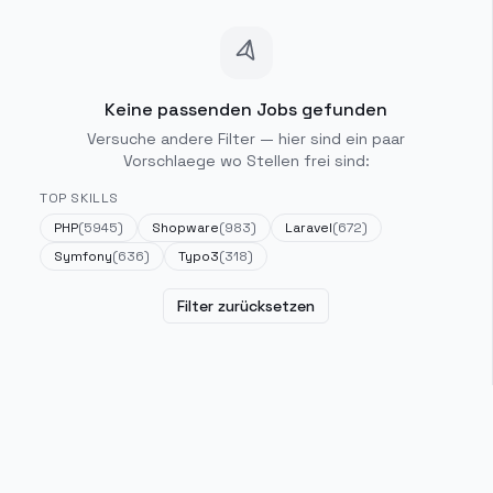
Keine passenden Jobs gefunden
Versuche andere Filter — hier sind ein paar
Vorschlaege wo Stellen frei sind:
TOP SKILLS
PHP
(
5945
)
Shopware
(
983
)
Laravel
(
672
)
Symfony
(
636
)
Typo3
(
318
)
Filter zurücksetzen