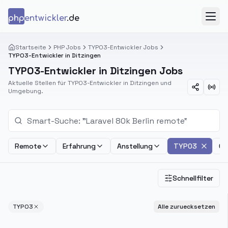
Zum Inhalt springen
php
entwickler
.de
Menü
Startseite
PHP Jobs
TYPO3-Entwickler Jobs
TYPO3-Entwickler in Ditzingen
TYPO3-Entwickler in Ditzingen Jobs
Aktuelle Stellen für TYPO3-Entwickler in Ditzingen und
Umgebung.
Remote
Erfahrung
Anstellung
TYPO3
Ge
Schnellfilter
TYPO3
Alle zuruecksetzen