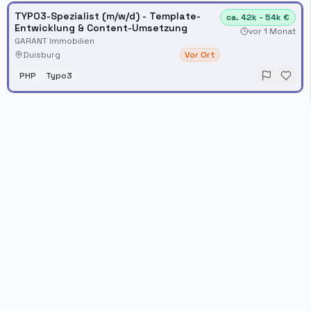
TYPO3-Spezialist (m/w/d) - Template-
ca. 42k - 54k €
Entwicklung & Content-Umsetzung
vor 1 Monat
GARANT Immobilien
Duisburg
Vor Ort
PHP
Typo3