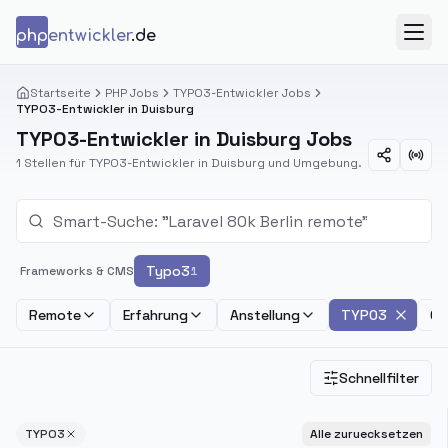
Zum Inhalt springen
php
entwickler
.de
Menü
Startseite
PHP Jobs
TYPO3-Entwickler Jobs
TYPO3-Entwickler in Duisburg
TYPO3-Entwickler in Duisburg Jobs
1 Stellen für TYPO3-Entwickler in Duisburg und Umgebung.
Typo3
Frameworks & CMS
1
Remote
Erfahrung
Anstellung
TYPO3
Ge
Schnellfilter
TYPO3
Alle zuruecksetzen