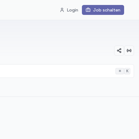
Login
Job schalten
⌘
K