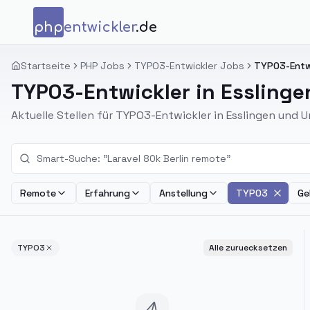
Zum Inhalt springen
php
entwickler
.de
Startseite
PHP Jobs
TYPO3-Entwickler Jobs
TYPO3-Entwi
TYPO3-Entwickler in Esslinge
Aktuelle Stellen für TYPO3-Entwickler in Esslingen und
Remote
Erfahrung
Anstellung
TYPO3
Ge
TYPO3
Alle zuruecksetzen