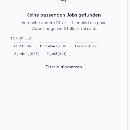
Keine passenden Jobs gefunden
Versuche andere Filter — hier sind ein paar
Vorschlaege wo Stellen frei sind:
TOP SKILLS
PHP
(
6004
)
Shopware
(
992
)
Laravel
(
695
)
Symfony
(
643
)
Typo3
(
321
)
Filter zurücksetzen