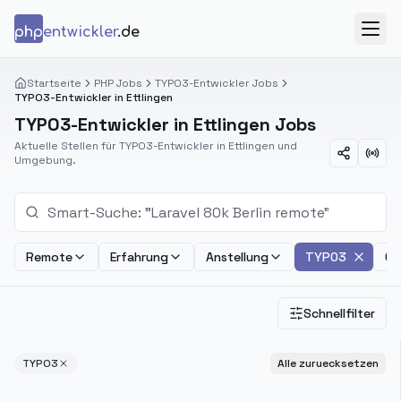
Zum Inhalt springen
php
entwickler
.de
Menü
Startseite
PHP Jobs
TYPO3-Entwickler Jobs
TYPO3-Entwickler in Ettlingen
TYPO3-Entwickler in Ettlingen Jobs
Aktuelle Stellen für TYPO3-Entwickler in Ettlingen und
Umgebung.
Remote
Erfahrung
Anstellung
TYPO3
Ge
Schnellfilter
TYPO3
Alle zuruecksetzen