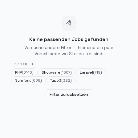
Keine passenden Jobs gefunden
Versuche andere Filter — hier sind ein paar
Vorschlaege wo Stellen frei sind:
TOP SKILLS
PHP
(
6140
)
Shopware
(
1007
)
Laravel
(
719
)
Symfony
(
668
)
Typo3
(
322
)
Filter zurücksetzen