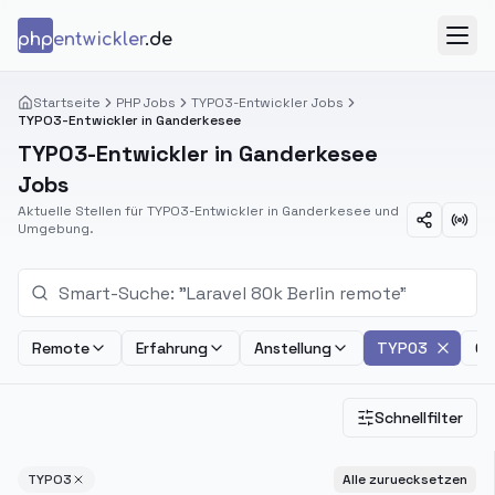
Zum Inhalt springen
php
entwickler
.de
Menü
Startseite
PHP Jobs
TYPO3-Entwickler Jobs
TYPO3-Entwickler in Ganderkesee
TYPO3-Entwickler in Ganderkesee
Jobs
Aktuelle Stellen für TYPO3-Entwickler in Ganderkesee und
Umgebung.
Remote
Erfahrung
Anstellung
TYPO3
Ge
Schnellfilter
TYPO3
Alle zuruecksetzen