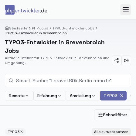
Zum Inhalt springen
php
entwickler
.de
Menü
Startseite
PHP Jobs
TYPO3-Entwickler Jobs
TYPO3-Entwickler in Grevenbroich
TYPO3-Entwickler in Grevenbroich
Jobs
Aktuelle Stellen für TYPO3-Entwickler in Grevenbroich und
Umgebung.
Remote
Erfahrung
Anstellung
TYPO3
Ge
Schnellfilter
TYPO3
Alle zuruecksetzen