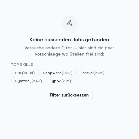
Keine passenden Jobs gefunden
Versuche andere Filter — hier sind ein paar
Vorschlaege wo Stellen frei sind:
TOP SKILLS
PHP
(
6004
)
Shopware
(
992
)
Laravel
(
695
)
Symfony
(
643
)
Typo3
(
321
)
Filter zurücksetzen