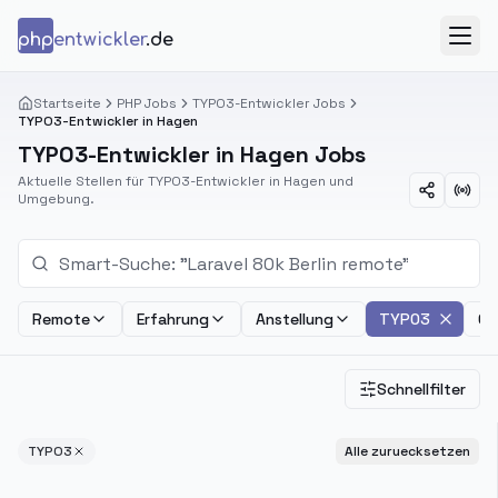
Zum Inhalt springen
php
entwickler
.de
Menü
Startseite
PHP Jobs
TYPO3-Entwickler Jobs
TYPO3-Entwickler in Hagen
TYPO3-Entwickler in Hagen Jobs
Aktuelle Stellen für TYPO3-Entwickler in Hagen und
Umgebung.
Remote
Erfahrung
Anstellung
TYPO3
Ge
Schnellfilter
TYPO3
Alle zuruecksetzen