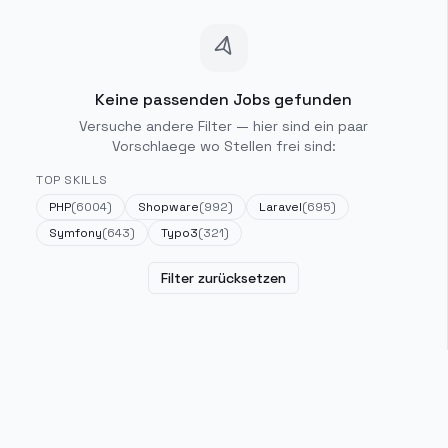
Keine passenden Jobs gefunden
Versuche andere Filter — hier sind ein paar
Vorschlaege wo Stellen frei sind:
TOP SKILLS
PHP
(
6004
)
Shopware
(
992
)
Laravel
(
695
)
Symfony
(
643
)
Typo3
(
321
)
Filter zurücksetzen