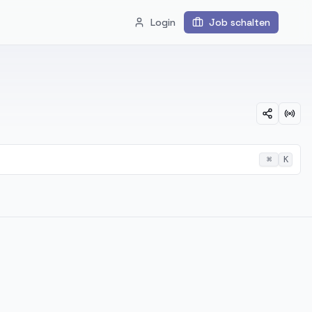
Login
Job schalten
⌘
K