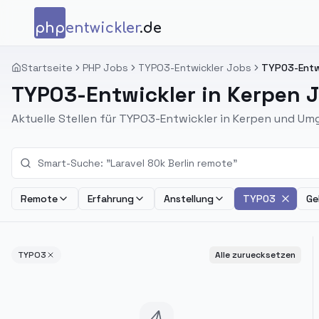
Zum Inhalt springen
php
entwickler
.de
Startseite
PHP Jobs
TYPO3-Entwickler Jobs
TYPO3-Entwi
TYPO3-Entwickler in Kerpen 
Aktuelle Stellen für TYPO3-Entwickler in Kerpen und U
Remote
Erfahrung
Anstellung
TYPO3
Ge
TYPO3
Alle zuruecksetzen