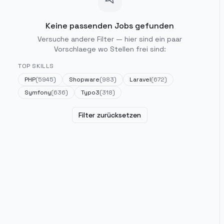
Keine passenden Jobs gefunden
Versuche andere Filter — hier sind ein paar
Vorschlaege wo Stellen frei sind:
TOP SKILLS
PHP
(
5945
)
Shopware
(
983
)
Laravel
(
672
)
Symfony
(
636
)
Typo3
(
318
)
Filter zurücksetzen