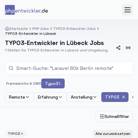
Zum Inhalt springen
php
entwickler
.de
Menü
Startseite
PHP Jobs
TYPO3-Entwickler Jobs
TYPO3-Entwickler in Lübeck
TYPO3-Entwickler in Lübeck Jobs
1 Stellen für TYPO3-Entwickler in Lübeck und Umgebung.
Typo3
Frameworks & CMS
1
Remote
Erfahrung
Anstellung
TYPO3
Ge
Schnellfilter
TYPO3
Alle zuruecksetzen