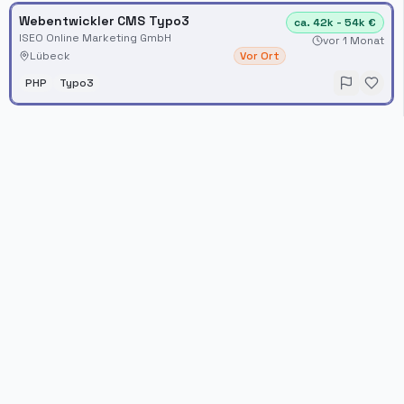
Webentwickler CMS Typo3
ca. 42k - 54k €
ISEO Online Marketing GmbH
vor 1 Monat
Lübeck
Vor Ort
PHP
Typo3