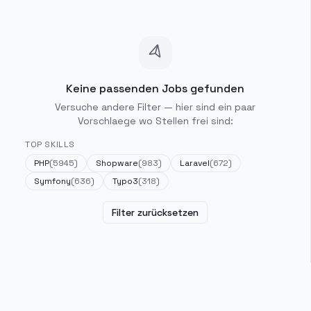
Keine passenden Jobs gefunden
Versuche andere Filter — hier sind ein paar
Vorschlaege wo Stellen frei sind:
TOP SKILLS
PHP
(
5945
)
Shopware
(
983
)
Laravel
(
672
)
Symfony
(
636
)
Typo3
(
318
)
Filter zurücksetzen