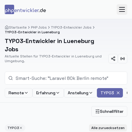
Zum Inhalt springen
php
entwickler
.de
Menü
Startseite
PHP Jobs
TYPO3-Entwickler Jobs
TYPO3-Entwickler in Lueneburg
TYPO3-Entwickler in Lueneburg
Jobs
Aktuelle Stellen für TYPO3-Entwickler in Lueneburg und
Umgebung.
Remote
Erfahrung
Anstellung
TYPO3
Ge
Schnellfilter
TYPO3
Alle zuruecksetzen