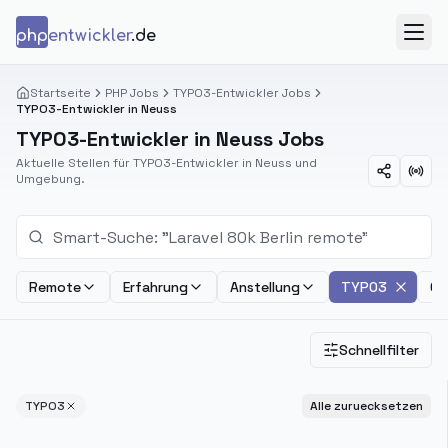
Zum Inhalt springen
php
entwickler
.de
Menü
Startseite
PHP Jobs
TYPO3-Entwickler Jobs
TYPO3-Entwickler in Neuss
TYPO3-Entwickler in Neuss Jobs
Aktuelle Stellen für TYPO3-Entwickler in Neuss und
Umgebung.
Remote
Erfahrung
Anstellung
TYPO3
Ge
Schnellfilter
TYPO3
Alle zuruecksetzen