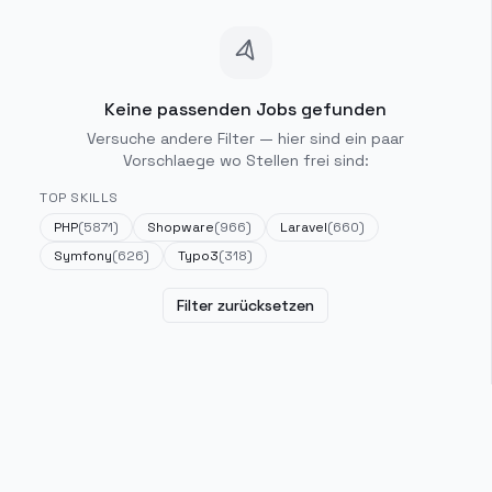
Keine passenden Jobs gefunden
Versuche andere Filter — hier sind ein paar
Vorschlaege wo Stellen frei sind:
TOP SKILLS
PHP
(
5871
)
Shopware
(
966
)
Laravel
(
660
)
Symfony
(
626
)
Typo3
(
318
)
Filter zurücksetzen