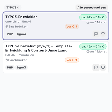
TYPO3
Alle zuruecksetzen
TYPO3-Entwickler
ca. 42k - 54k €
one4vision GmbH
vor 1 Monat
Saarbrücken
Vor Ort
PHP
Typo3
TYPO3-Spezialist (m/w/d) - Template-
ca. 42k - 54k €
Entwicklung & Content-Umsetzung
vor 1 Monat
GARANT Immobilien
Saarbrücken
Vor Ort
PHP
Typo3