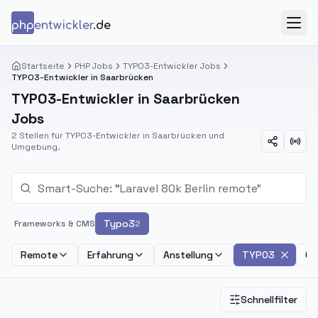
Zum Inhalt springen
php
entwickler
.de
Menü
Startseite
PHP Jobs
TYPO3-Entwickler Jobs
TYPO3-Entwickler in Saarbrücken
TYPO3-Entwickler in Saarbrücken
Jobs
2 Stellen für TYPO3-Entwickler in Saarbrücken und
Umgebung.
Typo3
Frameworks & CMS
2
Remote
Erfahrung
Anstellung
TYPO3
Ge
Schnellfilter