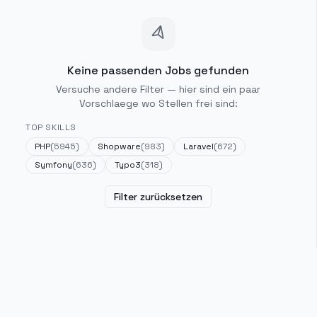
Keine passenden Jobs gefunden
Versuche andere Filter — hier sind ein paar
Vorschlaege wo Stellen frei sind:
TOP SKILLS
PHP
(
5945
)
Shopware
(
983
)
Laravel
(
672
)
Symfony
(
636
)
Typo3
(
318
)
Filter zurücksetzen