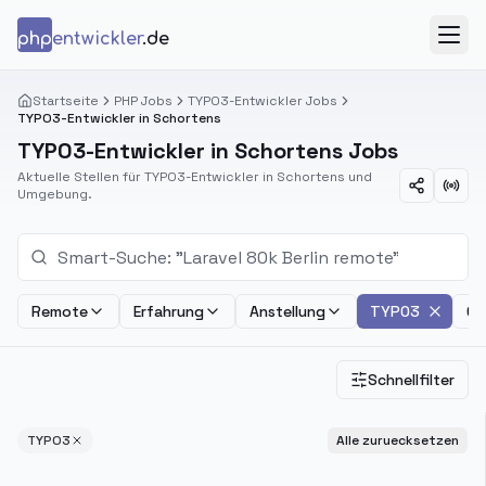
Zum Inhalt springen
php
entwickler
.de
Menü
Startseite
PHP Jobs
TYPO3-Entwickler Jobs
TYPO3-Entwickler in Schortens
TYPO3-Entwickler in Schortens Jobs
Aktuelle Stellen für TYPO3-Entwickler in Schortens und
Umgebung.
Remote
Erfahrung
Anstellung
TYPO3
Ge
Schnellfilter
TYPO3
Alle zuruecksetzen