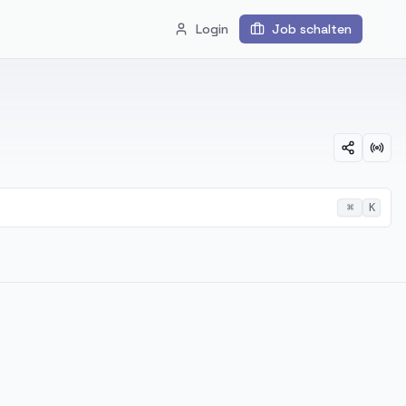
Login
Job schalten
⌘
K