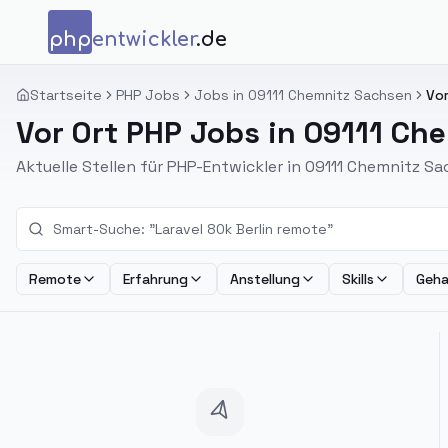
Zum Inhalt springen
php
entwickler
.de
Startseite
PHP Jobs
Jobs in 09111 Chemnitz Sachsen
Vor
Vor Ort PHP Jobs in 09111 Ch
Aktuelle Stellen für PHP-Entwickler in 09111 Chemnitz Sa
Remote
Erfahrung
Anstellung
Skills
Geha