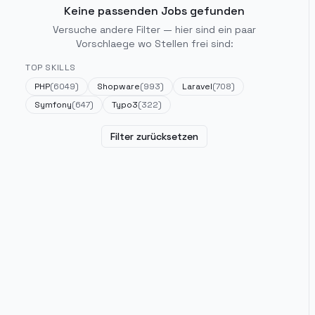
Keine passenden Jobs gefunden
Versuche andere Filter — hier sind ein paar
Vorschlaege wo Stellen frei sind:
TOP SKILLS
PHP
(
6049
)
Shopware
(
993
)
Laravel
(
708
)
Symfony
(
647
)
Typo3
(
322
)
Filter zurücksetzen