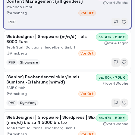
Content Management (all genders)
vor 1 Woche
inwebco GmbH
Arnsberg
Vor Ort
PHP
Webdesigner | Shopware (m/w/d) - bis
ca. 47k - 59k €
6000 Euro
vor 4 Tagen
Tech Staff Solutions Heidelberg GmbH
Arnsberg
Vor Ort
PHP
Shopware
(Senior) Backendentwickler/in mit
ca. 60k - 76k €
Symfony-Erfahrung(w/m/d)
vor 1 Woche
SMF GmbH
Arnsberg
Vor Ort
PHP
Symfony
Webdesigner | Shopware | Wordpress | Wix
ca. 47k - 59k €
(m/w/d) bis zu 4.500€ brutto
vor 1 Woche
Tech Staff Solutions Heidelberg GmbH
Arnsberg
Vor Ort