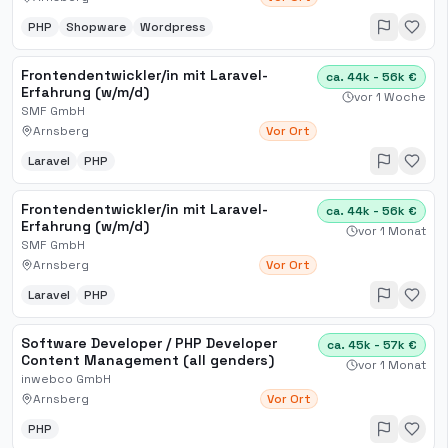
PHP
Shopware
Wordpress
Frontendentwickler/in mit Laravel-
ca. 44k - 56k €
Erfahrung (w/m/d)
vor 1 Woche
SMF GmbH
Arnsberg
Vor Ort
Laravel
PHP
Frontendentwickler/in mit Laravel-
ca. 44k - 56k €
Erfahrung (w/m/d)
vor 1 Monat
SMF GmbH
Arnsberg
Vor Ort
Laravel
PHP
Software Developer / PHP Developer
ca. 45k - 57k €
Content Management (all genders)
vor 1 Monat
inwebco GmbH
Arnsberg
Vor Ort
PHP