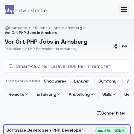
Zum Inhalt springen
php
entwickler
.de
Menü
Startseite
PHP Jobs
Jobs in Arnsberg
Vor Ort PHP Jobs in Arnsberg
Vor Ort PHP Jobs in Arnsberg
11 Stellen für PHP-Entwickler in Arnsberg.
Shopware
Laravel
Symfony
Wor
Frameworks & CMS
4
2
2
Remote
Erfahrung
Anstellung
Skills
Geha
Schnellfilter
Software Developer / PHP Developer
ca. 45k - 57k €