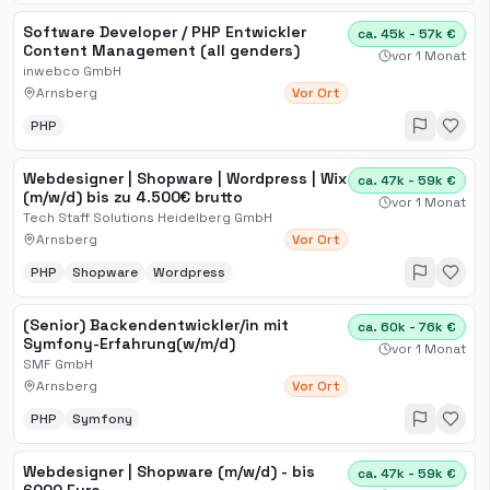
Software Developer / PHP Entwickler
ca. 45k - 57k €
Content Management (all genders)
vor 1 Monat
inwebco GmbH
Arnsberg
Vor Ort
PHP
Webdesigner | Shopware | Wordpress | Wix
ca. 47k - 59k €
(m/w/d) bis zu 4.500€ brutto
vor 1 Monat
Tech Staff Solutions Heidelberg GmbH
Arnsberg
Vor Ort
PHP
Shopware
Wordpress
(Senior) Backendentwickler/in mit
ca. 60k - 76k €
Symfony-Erfahrung(w/m/d)
vor 1 Monat
SMF GmbH
Arnsberg
Vor Ort
PHP
Symfony
Webdesigner | Shopware (m/w/d) - bis
ca. 47k - 59k €