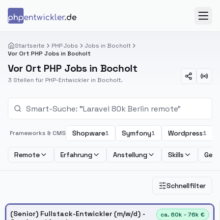
Zum Inhalt springen
php
entwickler
.de
Menü
Startseite
PHP Jobs
Jobs in Bocholt
Vor Ort PHP Jobs in Bocholt
Vor Ort PHP Jobs in Bocholt
3 Stellen für PHP-Entwickler in Bocholt.
Shopware
Symfony
Wordpress
Frameworks & CMS
1
1
1
Remote
Erfahrung
Anstellung
Skills
Geha
Schnellfilter
(Senior) Fullstack-Entwickler (m/w/d) -
ca. 60k - 76k €