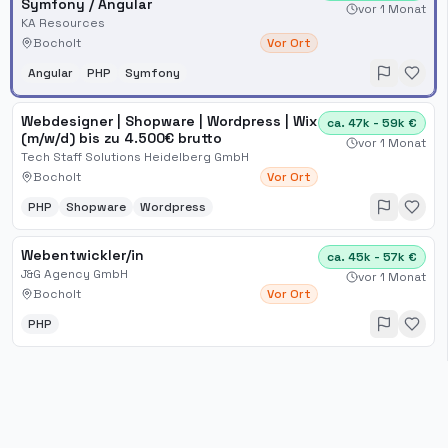
Symfony / Angular
vor 1 Monat
KA Resources
Bocholt
Vor Ort
Angular
PHP
Symfony
Webdesigner | Shopware | Wordpress | Wix
ca. 47k - 59k €
(m/w/d) bis zu 4.500€ brutto
vor 1 Monat
Tech Staff Solutions Heidelberg GmbH
Bocholt
Vor Ort
PHP
Shopware
Wordpress
Webentwickler/in
ca. 45k - 57k €
J&G Agency GmbH
vor 1 Monat
Bocholt
Vor Ort
PHP